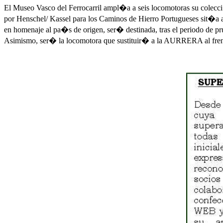
El Museo Vasco del Ferrocarril ampl�a a seis locomotoras su colecc
por Henschel/ Kassel para los Caminos de Hierro Portugueses sit�a 
en homenaje al pa�s de origen, ser� destinada, tras el periodo de pru
Asimismo, ser� la locomotora que sustituir� a la AURRERA al frente 