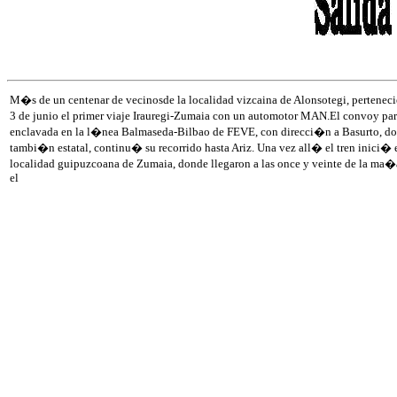
M�s de un centenar de vecinosde la localidad vizcaina de Alonsotegi, pertenecien
3 de junio el primer viaje Irauregi-Zumaia con un automotor MAN.El convoy par
enclavada en la l�nea Balmaseda-Bilbao de FEVE, con direcci�n a Basurto, dond
tambi�n estatal, continu� su recorrido hasta Ariz. Una vez all� el tren inici�
localidad guipuzcoana de Zumaia, donde llegaron a las once y veinte de la ma�a
el