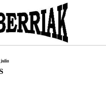
julio
S