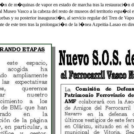
i�n de m�quinas de vapor en estado de marcha tras la restauraci�n de
al Museo Vasco a la cabeza del resto de museos del territorio espa�ol
ebas y su posterior inauguraci�n, al servicio regular del Tren de Vapo
de este tren tras la prolongaci�n de la l�nea Azpeitia-Lasao en dire