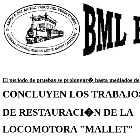
El periodo de pruebas se prolongar� hasta mediados de 
CONCLUYEN LOS TRABAJO
DE RESTAURACI�N DE LA
LOCOMOTORA "MALLET"