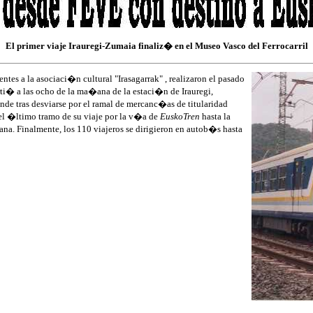
El primer viaje Irauregi-Zumaia finaliz� en el Museo Vasco del Ferrocarril
tes a la asociaci�n cultural "Irasagarrak" , realizaron el pasado
ti� a las ocho de la ma�ana de la estaci�n de Irauregi,
e tras desviarse por el ramal de mercanc�as de titularidad
 el �ltimo tramo de su viaje por la v�a de
EuskoTren
hasta la
na. Finalmente, los 110 viajeros se dirigieron en autob�s hasta